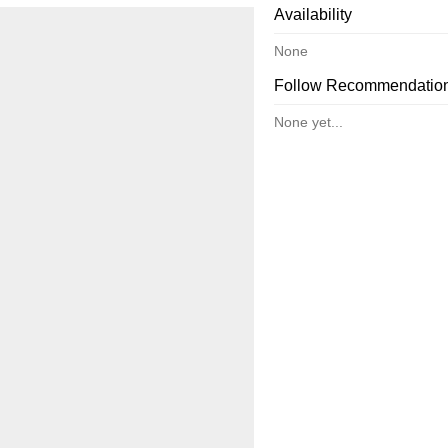
Availability
ta el epicentro de una de las mayores tormentas del siglo pasado a 
 el que la radio era una de las pocas ventanas abiertas al mundo y, sobr
None
Follow Recommendatio
None yet...