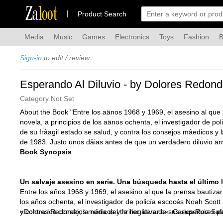
Za
loot
Product Search
Media
Music
Games
Electronics
Toys
Fashion
B
Sign-in
to edit / review
Esperando Al Diluvio - by Dolores Redon
Category Not Set
About the Book "Entre los aänos 1968 y 1969, el asesino al que 
novela, a principios de los aänos ochenta, el investigador de po
de su frâagil estado se salud, y contra los consejos mâedicos y
de 1983. Justo unos dâias antes de que un verdadero diluvio arra
Book Synopsis
Un salvaje asesino en serie. Una búsqueda hasta el último 
Entre los años 1968 y 1969, el asesino al que la prensa bautizar
los años ochenta, el investigador de policía escocés Noah Scott 
y contra los consejos médicos y la negativa de sus superiores p
«Dolores Redondo, la reina del thriller literario». Carlos Ruiz Sa
que un verdadero diluvio arrase la ciudad.