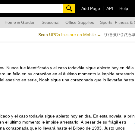
Add Page
API
Help
Home & Garden
Seasonal
Office Supplies
Sports, Fitness &
dmade
Scan UPCs In-store on Mobile →
97860707954
. Nunca fue identificado y el caso todavâia sigue abierto hoy en dâia
pero un fallo en su corazâon en el âultimo momento le impide arrestarlo
del asesino en serie, Noah sigue una corazonada que lo llevarâa hasta 
cado y el caso todavía sigue abierto hoy en día. En esta novela, a prin
en el último momento le impide arrestarlo. A pesar de su frágil estado 
una corazonada que lo llevará hasta el Bilbao de 1983. Justo unos días