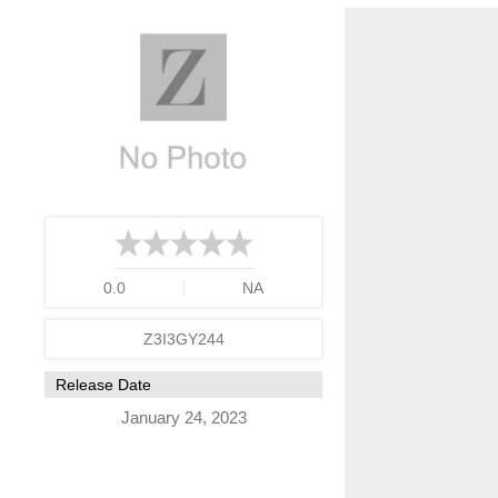
Dolores Redondo se autodefine como «una escritora de tormenta
que retrata una época en plena ebullición política y social. Es u
la música. Y es también un canto a la camaradería de los amigos
Una obra deslumbrante con unos personajes que nos llevan de 
0.0
NA
Z3I3GY244
Release Date
January 24, 2023