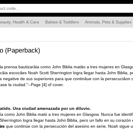
eauty, Health & Care
Babies & Toddlers
Animals, Pets & Supplies
Food & Grocery
Automotive
Industrial & Scientific
Han
do (Paperback)
la prensa bautizarâia como John Biblia matâo a tres mujeres en Glasgow
licâia escocâes Noah Scott Sherrington logra llegar hasta John Biblia, 
 la negative de sus superiores para que continâue con la persecuciâon 
se la ciudad."--Page [4] of cover.
latido. Una ciudad amenazada por un diluvio.
ía como John Biblia mató a tres mujeres en Glasgow. Nunca fue identifi
Sherrington logra llegar hasta John Biblia, pero un fallo en su corazón 
ara que continúe con la persecución del asesino en serie, Noah sigue 
fón