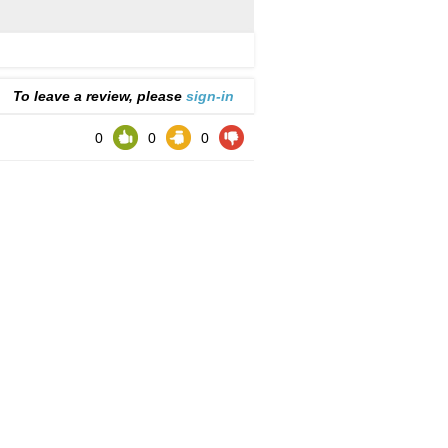
To leave a review, please
sign-in
0
0
0